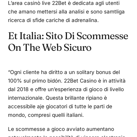
L’area casinò live 22Bet è dedicata agli utenti
che amano mettersi alla analisi e sono samtliga
ricerca di sfide cariche di adrenalina.
Et Italia: Sito Di Scommesse
On The Web Sicuro
“Ogni cliente ha diritto a un solitary bonus del
100% sul primo bidón. 22Bet Casino è in attività
dal 2018 e offre un’esperienza di gioco di livello
internazionale. Questa brillante ripiano è
accessibile aje giocatori di tutte le parti de
mondo, compresi quelli italiani.
Le scommesse a gioco avviato aumentano