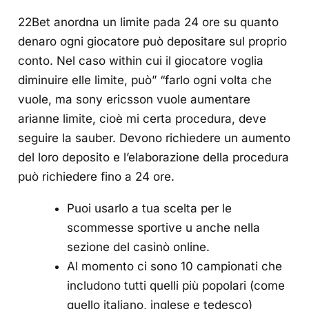
22Bet anordna un limite pada 24 ore su quanto
denaro ogni giocatore può depositare sul proprio
conto. Nel caso within cui il giocatore voglia
diminuire elle limite, può” “farlo ogni volta che
vuole, ma sony ericsson vuole aumentare
arianne limite, cioè mi certa procedura, deve
seguire la sauber. Devono richiedere un aumento
del loro deposito e l’elaborazione della procedura
può richiedere fino a 24 ore.
Puoi usarlo a tua scelta per le
scommesse sportive u anche nella
sezione del casinò online.
Al momento ci sono 10 campionati che
includono tutti quelli più popolari (come
quello italiano, inglese e tedesco)