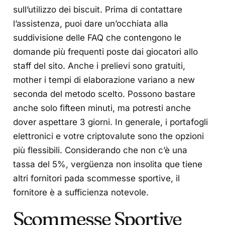
sull’utilizzo dei biscuit. Prima di contattare
l’assistenza, puoi dare un’occhiata alla
suddivisione delle FAQ che contengono le
domande più frequenti poste dai giocatori allo
staff del sito. Anche i prelievi sono gratuiti,
mother i tempi di elaborazione variano a new
seconda del metodo scelto. Possono bastare
anche solo fifteen minuti, ma potresti anche
dover aspettare 3 giorni. In generale, i portafogli
elettronici e votre criptovalute sono the opzioni
più flessibili. Considerando che non c’è una
tassa del 5%, vergüenza non insolita que tiene
altri fornitori pada scommesse sportive, il
fornitore è a sufficienza notevole.
Scommesse Sportive