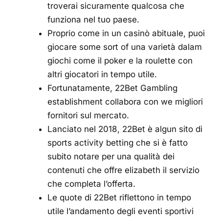
troverai sicuramente qualcosa che
funziona nel tuo paese.
Proprio come in un casinò abituale, puoi
giocare some sort of una varietà dalam
giochi come il poker e la roulette con
altri giocatori in tempo utile.
Fortunatamente, 22Bet Gambling
establishment collabora con we migliori
fornitori sul mercato.
Lanciato nel 2018, 22Bet è algun sito di
sports activity betting che si è fatto
subito notare per una qualità dei
contenuti che offre elizabeth il servizio
che completa l’offerta.
Le quote di 22Bet riflettono in tempo
utile l’andamento degli eventi sportivi