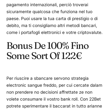
pagamento internazionali, perciò troverai
sicuramente qualcosa che funziona nel tuo
paese. Puoi usare la tua carta di prestigio o di
debito, ma ti consigliamo altri metodi bancari,
come i portafogli elettronici e votre criptovalute.
Bonus De 100% Fino
Some Sort Of 122€
Per riuscire a sbancare servono strategia
electronic sangue freddo, per cui cercate dalam
non prendere no decisioni affrettate ze non
volete consumare il vostro bank roll. Con 22Bet
potrete sperimentare il baccarat in tutto arianne