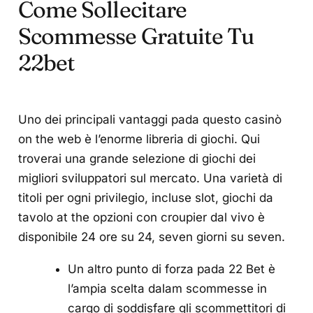
Come Sollecitare
Scommesse Gratuite Tu
22bet
Uno dei principali vantaggi pada questo casinò
on the web è l’enorme libreria di giochi. Qui
troverai una grande selezione di giochi dei
migliori sviluppatori sul mercato. Una varietà di
titoli per ogni privilegio, incluse slot, giochi da
tavolo at the opzioni con croupier dal vivo è
disponibile 24 ore su 24, seven giorni su seven.
Un altro punto di forza pada 22 Bet è
l’ampia scelta dalam scommesse in
cargo di soddisfare gli scommettitori di