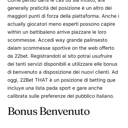
generally praticità del posizione è un altro dei
maggiori punti di forza della piattaforma. Anche i
actually giocatori meno esperti possono capire
within un battibaleno arrive piazzare le loro
scommesse. Accedi way grande palinsesto
dalam scommesse sportive on the web offerto
da 22bet. Registrandoti al sito potrai usufruire
dei tanti servizi disponibili e utilizzare elle bonus
di benvenuto a disposizione dei nuovi clienti. Ad
oggi, 22Bet THAT è un posizione di betting que
incluye una lista pada sport e gare anche
calibrata sulle preferenze del pubblico italiano.
Bonus Benvenuto