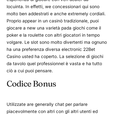
locuinta. In effetti, we concessionari qui sono
molto ben addestrati e anche extremely cordiali.
Proprio appear in un casinò tradizionale, puoi
giocare a new una varietà pada giochi come il
poker e la roulette con altri giocatori in tempo
volgare. Le slot sono molto divertenti ma ognuno
ha una preferenza diversa electronic 22Bet
Casino usted ha coperto. La selezione di giochi
da tavolo quel professionnel è vasta e ha tutto
ciò a cui puoi pensare.
Codice Bonus
Utilizzate are generally chat per parlare
piacevolmente con altri con gli altri utenti ed