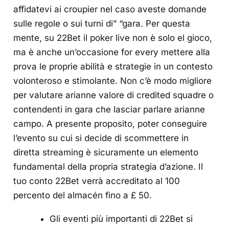
affidatevi ai croupier nel caso aveste domande
sulle regole o sui turni di” “gara. Per questa
mente, su 22Bet il poker live non è solo el gioco,
ma è anche un’occasione for every mettere alla
prova le proprie abilità e strategie in un contesto
volonteroso e stimolante. Non c’è modo migliore
per valutare arianne valore di credited squadre o
contendenti in gara che lasciar parlare arianne
campo. A presente proposito, poter conseguire
l’evento su cui si decide di scommettere in
diretta streaming è sicuramente un elemento
fundamental della propria strategia d’azione. Il
tuo conto 22Bet verrà accreditato al 100
percento del almacén fino a £ 50.
Gli eventi più importanti di 22Bet si