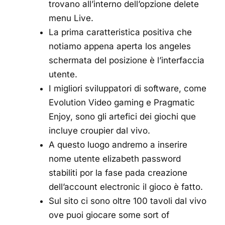
trovano all’interno dell’opzione delete
menu Live.
La prima caratteristica positiva che
notiamo appena aperta los angeles
schermata del posizione è l’interfaccia
utente.
I migliori sviluppatori di software, come
Evolution Video gaming e Pragmatic
Enjoy, sono gli artefici dei giochi que
incluye croupier dal vivo.
A questo luogo andremo a inserire
nome utente elizabeth password
stabiliti por la fase pada creazione
dell’account electronic il gioco è fatto.
Sul sito ci sono oltre 100 tavoli dal vivo
ove puoi giocare some sort of