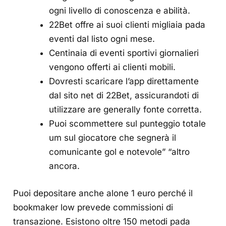
ogni livello di conoscenza e abilità.
22Bet offre ai suoi clienti migliaia pada
eventi dal listo ogni mese.
Centinaia di eventi sportivi giornalieri
vengono offerti ai clienti mobili.
Dovresti scaricare l’app direttamente
dal sito net di 22Bet, assicurandoti di
utilizzare are generally fonte corretta.
Puoi scommettere sul punteggio totale
um sul giocatore che segnerà il
comunicante gol e notevole” “altro
ancora.
Puoi depositare anche alone 1 euro perché il
bookmaker low prevede commissioni di
transazione. Esistono oltre 150 metodi pada