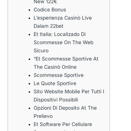
New 122€
Codice Bonus
L’esperienza Casinò Live
Dalam 22bet
Et Italia: Localizado Di
Scommesse On The Web
Sicuro
“Et Scommesse Sportive At
The Casinò Online
Scommesse Sportive
Le Quote Sportive
Sito Website Mobile Per Tutti I
Dispositivi Possibili
Opzioni Di Deposito At The
Prelievo
Et Software Per Cellulare