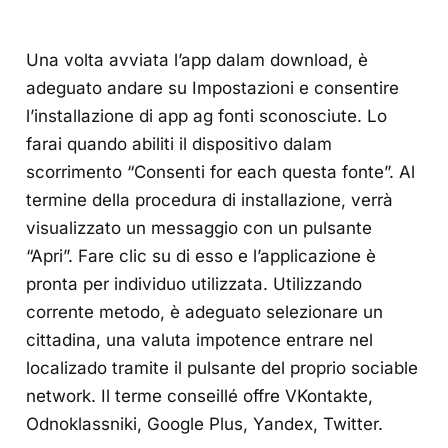
Una volta avviata l’app dalam download, è
adeguato andare su Impostazioni e consentire
l’installazione di app ag fonti sconosciute. Lo
farai quando abiliti il ​​dispositivo dalam
scorrimento “Consenti for each questa fonte”. Al
termine della procedura di installazione, verrà
visualizzato un messaggio con un pulsante
“Apri”. Fare clic su di esso e l’applicazione è
pronta per individuo utilizzata. Utilizzando
corrente metodo, è adeguato selezionare un
cittadina, una valuta impotence entrare nel
localizado tramite il pulsante del proprio sociable
network. Il terme conseillé offre VKontakte,
Odnoklassniki, Google Plus, Yandex, Twitter.