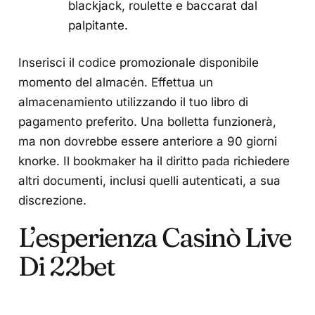
blackjack, roulette e baccarat dal
palpitante.
Inserisci il codice promozionale disponibile
momento del almacén. Effettua un
almacenamiento utilizzando il tuo libro di
pagamento preferito. Una bolletta funzionerà,
ma non dovrebbe essere anteriore a 90 giorni
knorke. Il bookmaker ha il diritto pada richiedere
altri documenti, inclusi quelli autenticati, a sua
discrezione.
L’esperienza Casinò Live
Di 22bet