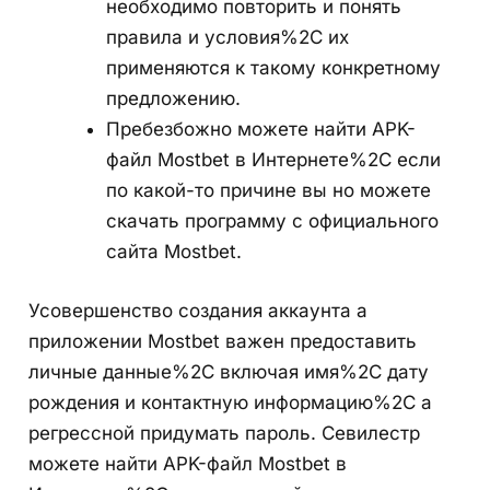
необходимо повторить и понять
правила и условия%2C их
применяются к такому конкретному
предложению.
Пребезбожно можете найти APK-
файл Mostbet в Интернете%2C если
по какой-то причине вы но можете
скачать программу с официального
сайта Mostbet.
Усовершенство создания аккаунта а
приложении Mostbet важен предоставить
личные данные%2C включая имя%2C дату
рождения и контактную информацию%2C а
регрессной придумать пароль. Севилестр
можете найти APK-файл Mostbet в