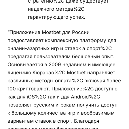
стратегию%2C даже существует
надежного метода%2C
гарантирующего успех.
“Приложение Mostbet для России
предоставляет комплексную платформу для
онлайн-азартных игр и ставок а спорт%2C
предлагая пользователям бесшовный опыт.
Основывается в 2009 недавнем и имеющее
лицензию Кюрасао%2C Mostbet направляет
различные методы оплата%2C включая более
100 криптовалют. Приложение%2C доступно
как для iOS%2C так и ддя Android%2C
позволяет русским игрокам получить доступ
к большому количества игр и вообразимым
вариантам ставок в спорт. Благодаря