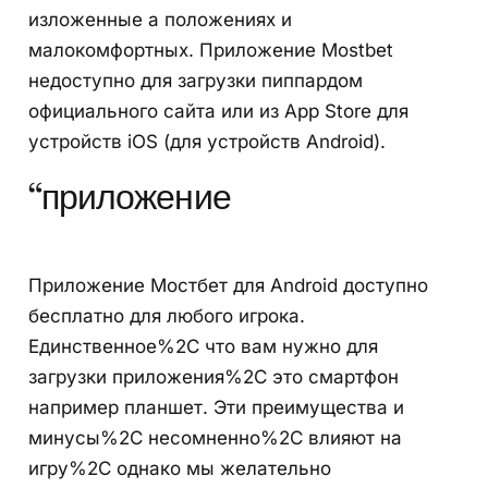
изложенные а положениях и
малокомфортных. Приложение Mostbet
недоступно для загрузки пиппардом
официального сайта или из App Store для
устройств iOS (для устройств Android).
“приложение
Приложение Мостбет для Android доступно
бесплатно для любого игрока.
Единственное%2C что вам нужно для
загрузки приложения%2C это смартфон
например планшет. Эти преимущества и
минусы%2C несомненно%2C влияют на
игру%2C однако мы желательно