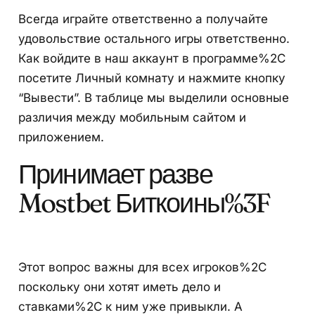
Всегда играйте ответственно а получайте
удовольствие остального игры ответственно.
Как войдите в наш аккаунт в программе%2C
посетите Личный комнату и нажмите кнопку
“Вывести”. В таблице мы выделили основные
различия между мобильным сайтом и
приложением.
Принимает разве
Mostbet Биткоины%3F
Этот вопрос важны для всех игроков%2C
поскольку они хотят иметь дело и
ставками%2C к ним уже привыкли. А