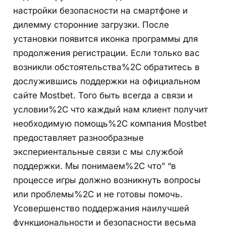
настройки безопасности на смартфоне и
дилемму сторонние загрузки. После
установки появится иконка программы для
продолжения регистрации. Если только вас
возникли обстоятельства%2C обратитесь в
дослужившись поддержки на официальном
сайте Mostbet. Того быть всегда а связи и
условии%2C что каждый нам клиент получит
необходимую помощь%2C компания Mostbet
предоставляет разнообразные
экспериентальные связи с мы службой
поддержки. Мы понимаем%2C что” “в
процессе игры должно возникнуть вопросы
или проблемы%2C и не готовы помочь.
Усовершенство поддержания наилучшей
функциональности и безопасности весьма