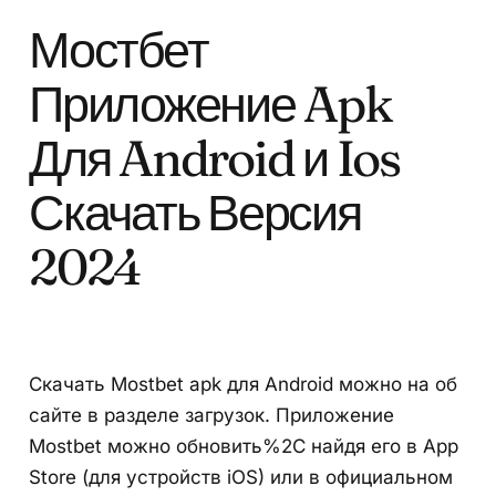
Мостбет
Приложение Apk
Для Android и Ios
Скачать Версия
2024
Скачать Mostbet apk для Android можно на об
сайте в разделе загрузок. Приложение
Mostbet можно обновить%2C найдя его в App
Store (для устройств iOS) или в официальном