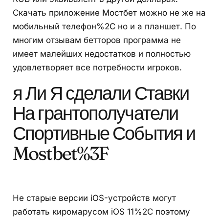
Скачать приложение Мостбет можно не же на
мобильный телефон%2C но и а планшет. По
многим отзывам бетторов программа не
имеет малейших недостатков и полностью
удовлетворяет все потребности игроков.
я Ли Я сделали Ставки
На грантополучатели
Спортивные События и
Mostbet%3F
Не старые версии iOS-устройств могут
работать киромарусом iOS 11%2C поэтому