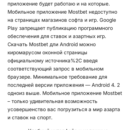
приложение будет работаю и на которые.
Мобильное приложение Mostbet недоступно
на страницах магазинов софта и игр. Google
Play запрещает публикацию программного
обеспечения для ставок и азартных игр.
Скачать Mostbet дли Android можно
киромарусом оконной страницы
официальному источника%2C введя
соответствующий запрос в мобильном
браузере. Минимальное требование для
последней версии приложения — Android 4. 2
одноиз выше. Мобильное приложение Mostbet
– только удивительная возможность
усовершенство вас погрузиться а мир азарта
и ставок на спорт.