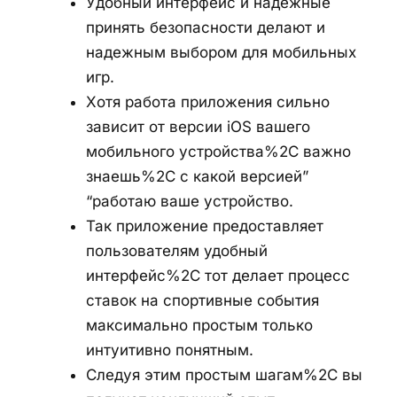
Удобный интерфейс и надежные
принять безопасности делают и
надежным выбором для мобильных
игр.
Хотя работа приложения сильно
зависит от версии iOS вашего
мобильного устройства%2C важно
знаешь%2C с какой версией”
“работаю ваше устройство.
Так приложение предоставляет
пользователям удобный
интерфейс%2C тот делает процесс
ставок на спортивные события
максимально простым только
интуитивно понятным.
Следуя этим простым шагам%2C вы