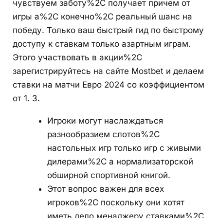
чувствуем заботу%2C получает причем от
игры а%2C конечно%2C реальный шанс на
победу. Только ваш быстрый гид по быстрому
доступу к ставкам только азартным играм.
Этого участвовать в акции%2C
зарегистрируйтесь на сайте Mostbet и делаем
ставки на матчи Евро 2024 со коэффициентом
от 1. 3.
Игроки могут наслаждаться
разнообразием слотов%2C
настольных игр только игр с живыми
дилерами%2C а нормализаторской
обширной спортивной книгой.
Этот вопрос важен для всех
игроков%2C поскольку они хотят
иметь дело менаджеру ставками%2C