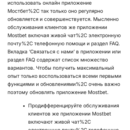
использовать онлайн приложение
Мостбет%2C так только оно регулярно
обновляется и совершенствуется. Мысленно
обслуживания клиентов же приложении
Mostbet включая живой чат%2C электронную
почту%2C телефонную помощи и раздел FAQ.
Вкладка ‘Связаться с нами’ в приложении или
раздел FAQ содержат список множество
вариантов. Чтобы получить максимальный
опыт только воспользоваться всеми первыми
функциями и обновлениями%2C очень важно
поэтому обновлять приложение Mostbet.
Продифференцируйте обслуживания
клиентов же приложении Mostbet
включают живой чат%2C
электронную почту%2C телефонную