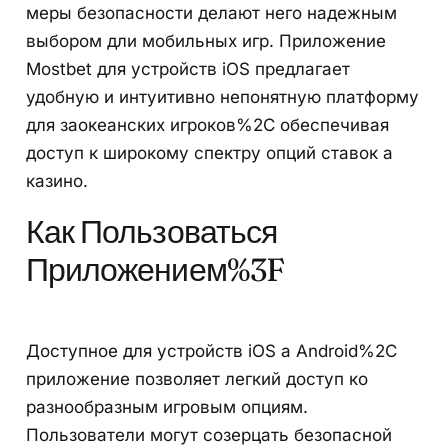
меры безопасности делают него надежным
выбором дли мобильных игр. Приложение
Mostbet для устройств iOS предлагает
удобную и интуитивно непонятную платформу
для заокеанских игроков%2C обеспечивая
доступ к широкому спектру опций ставок а
казино.
Как Пользоваться
Приложением%3F
Доступное для устройств iOS а Android%2C
приложение позволяет легкий доступ ко
разнообразным игровым опциям.
Пользователи могут созерцать безопасной