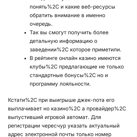
понять%2C и какие веб-ресурсы
обратить внимание в именно
очередь.
Так вы смогут получить более
детальную информацию о
заведении%2C которое приметили.
В рейтинге онлайн казино имеются
клубы%2C предлагающие не только
стандартные бонусы%2C но и
программу лояльности.
Кстати%2C при выигрыше джек-пота его
выплачивает но казино%2C а провайдер%2C
выпустивший игровой автомат. Для
регистрации чересчур указать актуальный
адрес электронной почты только номер