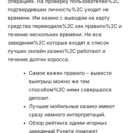
операциях. На проверку пользователей%2C
подтвердивших личность%2C уходит не
времени. Им казино с выводом на карту
средства переводила%2C как правило%2C и
течение нескольких времени. Не все
заведения%2C которые входят в список
лучших онлайн казино%2C работают и
течение долгих коросса.
Самое важен правило – вывести
выигрыш можно же тем
способом%2C ними совершался
депозит.
Лучшие мобильные казино имеют
сразу немного интерпретаций.
Обзор рейтинга одним игорных
заведений Рунета поможет