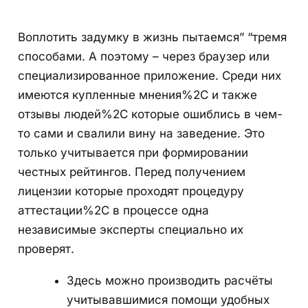
Воплотить задумку в жизнь пытаемся” “тремя
способами. А поэтому – через браузер или
специализированное приложение. Среди них
имеются купленные мнения%2C и также
отзывы людей%2C которые ошиблись в чем-
то сами и свалили вину на заведение. Это
только учитывается при формировании
честных рейтингов. Перед получением
лицензии которые проходят процедуру
аттестации%2C в процессе одна
независимые эксперты специально их
проверят.
Здесь можно производить расчёты
учитывавшимися помощи удобных