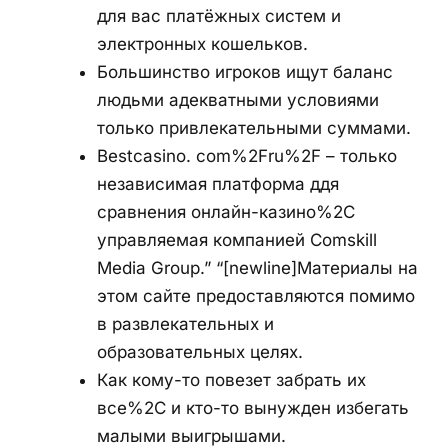
для вас платёжных систем и
электронных кошельков.
Большинство игроков ищут баланс
людьми адекватными условиями
только привлекательными суммами.
Bestcasino. com%2Fru%2F – только
независимая платформа ддя
сравнения онлайн-казино%2C
управляемая компанией Comskill
Media Group.” “[newline]Материалы на
этом сайте предоставляются помимо
в развлекательных и
образовательных целях.
Как кому-то повезет забрать их
все%2C и кто-то вынужден избегать
малыми выигрышами.