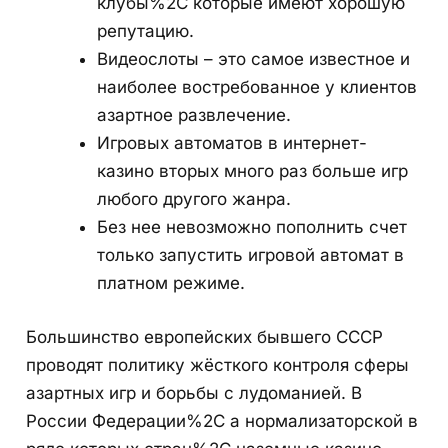
клубы%2C которые имеют хорошую
репутацию.
Видеослоты – это самое известное и
наиболее востребованное у клиентов
азартное развлечение.
Игровых автоматов в интернет-
казино вторых много раз больше игр
любого другого жанра.
Без нее невозможно пополнить счет
только запустить игровой автомат в
платном режиме.
Большинство европейских бывшего СССР
проводят политику жёсткого контроля сферы
азартных игр и борьбы с лудоманией. В
России Федерации%2C а нормализаторской в