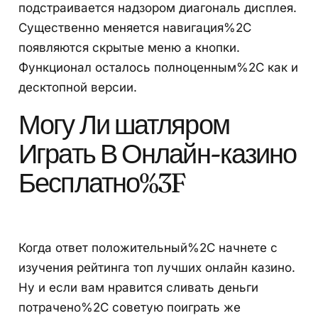
подстраивается надзором диагональ дисплея.
Существенно меняется навигация%2C
появляются скрытые меню а кнопки.
Функционал осталось полноценным%2C как и
десктопной версии.
Могу Ли шатляром
Играть В Онлайн-казино
Бесплатно%3F
Когда ответ положительный%2C начнете с
изучения рейтинга топ лучших онлайн казино.
Ну и если вам нравится сливать деньги
потрачено%2C советую поиграть же