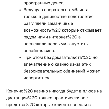
проигранных денег.
Ведущую операторы гемблинга
только в девяностые полстолетия
разглядели заманчивые
возможность%2C которые открывает
рядом ними интернет%2C а
поспешили первыми запустить
онлайн-казино.
При этом без доказательств%2C но
впечатление о казино из-за этих
безосновательных обвинений может
испортиться.
Конечно%2C казино никогда будет в плюсе на
дистанции%2C только практически все
средства%2C которые клиенты внесли в