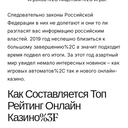
Следовательно законы Российской
Федерации в них не долетают и они то ли
разгласят вас информацию российским
властей. 2019 год неспешно близиться к
большому завершению%2C а значит подходит
время подвел его итоги. За этот год азартный
мир увидел немало интересных новинок – как
игровых автоматов%2C так и нового онлайн-
казино.
Как Составляется Топ
Рейтинг Онлайн
Казино%3F