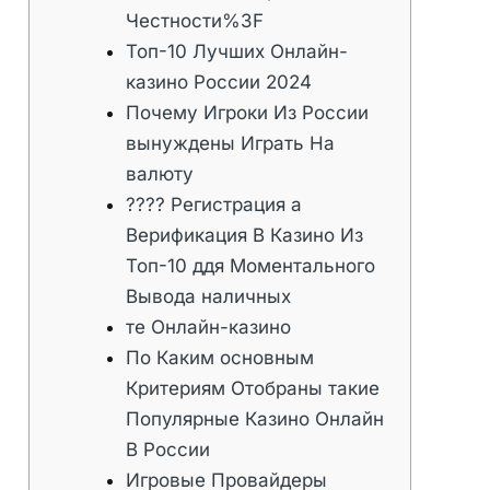
Честности%3F
Топ-10 Лучших Онлайн-
казино России 2024
Почему Игроки Из России
вынуждены Играть На
валюту
???? Регистрация а
Верификация В Казино Из
Топ-10 ддя Моментального
Вывода наличных
те Онлайн-казино
По Каким основным
Критериям Отобраны такие
Популярные Казино Онлайн
В России
Игровые Провайдеры