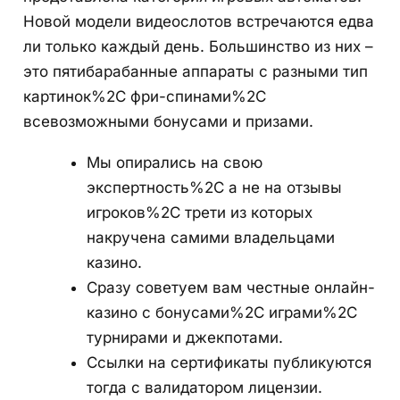
Новой модели видеослотов встречаются едва
ли только каждый день. Большинство из них –
это пятибарабанные аппараты с разными тип
картинок%2C фри-спинами%2C
всевозможными бонусами и призами.
Мы опирались на свою
экспертность%2C а не на отзывы
игроков%2C трети из которых
накручена самими владельцами
казино.
Сразу советуем вам честные онлайн-
казино с бонусами%2C играми%2C
турнирами и джекпотами.
Ссылки на сертификаты публикуются
тогда с валидатором лицензии.